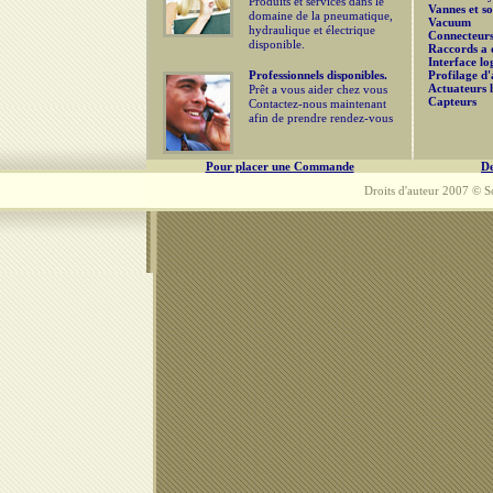
Produits et services dans le
Vannes et s
domaine de la pneumatique,
Vacuum
hydraulique et électrique
Connecteurs
disponible.
Raccords a 
Interface lo
Professionnels disponibles.
Profilage d
Actuateurs l
Prêt a vous aider chez vous
Capteurs
Contactez-nous maintenant
afin de prendre rendez-vous
Pour placer une Commande
De
Droits d'auteur 2007 © So