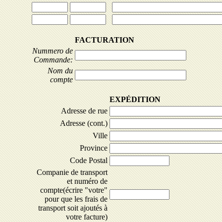
FACTURATION
Nummero de
Commande:
Nom du
compte
EXPÉDITION
Adresse de rue
Adresse (cont.)
Ville
Province
Code Postal
Companie de transport
et numéro de
compte(écrire "votre"
pour que les frais de
transport soit ajoutés à
votre facture)